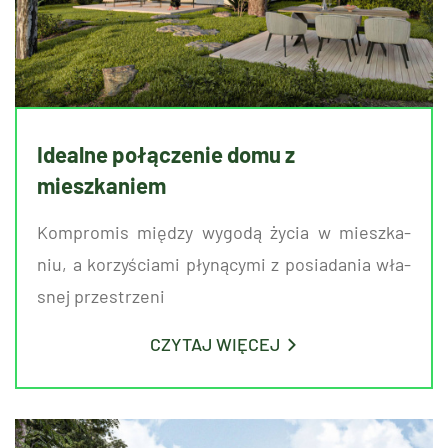
Idealne połączenie domu z
mieszkaniem
Kom­pro­mis mię­dzy wy­go­dą życia w miesz­ka­
niu, a ko­rzy­ścia­mi pły­ną­cy­mi z po­sia­da­nia wła­
snej prze­strze­ni
CZYTAJ WIĘCEJ