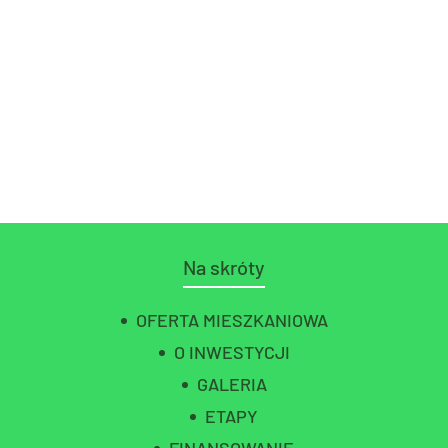
Na skróty
OFERTA MIESZKANIOWA
O INWESTYCJI
GALERIA
ETAPY