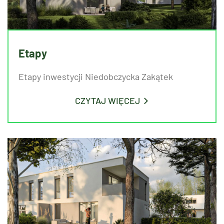
Etapy
Etapy in­we­sty­cji Nie­do­bczyc­ka Za­ką­tek
CZYTAJ WIĘCEJ