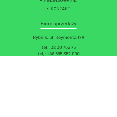
FINANSOWANIE
KONTAKT
Biuro sprzedaży
Rybnik, ul. Reymonta 17A
tel.:
32 30 755 75
tel.:
+48 695 352 000
e-mail:
biuro@grasinvest.pl
Pon.-Pt. 8:00-18:00
Do pobrania
Przykładowy załącznik
Znajdź nas