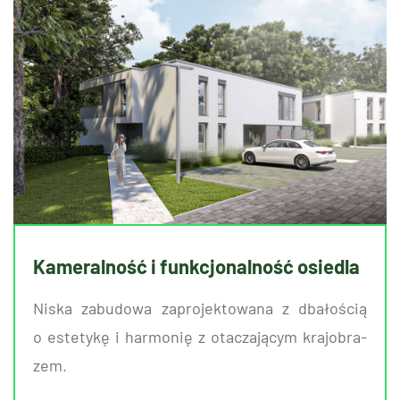
Kameralność i funkcjonalność osiedla
Niska za­bu­do­wa za­pro­jek­to­wa­na z dba­ło­ścią
o es­te­ty­kę i har­mo­nię z ota­cza­ją­cym kra­jo­bra­
zem.